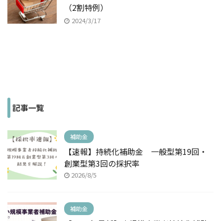
（2割特例）
2024/3/17
記事一覧
補助金
【速報】持続化補助金 一般型第19回・
創業型第3回の採択率
2026/8/5
補助金