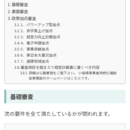
基礎審査
書面審査
政策加点審査
1．パワーアップ型加点
2．赤字賃上げ加点
3．経営力向上計画加点
4．電子申請加点
5．事業承継加点
6．東日本大震災加点
7．過疎地域加点
審査項目を踏まえて経営計画書に書くべき内容
詳細は公募要領をご覧下さい。 小規模事業者持続化補助
金事務局のホームページはこちらです。
基礎審査
次の要件を全て満たしているかが問われます。