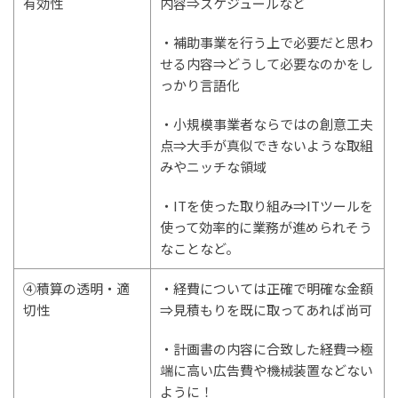
有効性
内容⇒スケジュールなど
・補助事業を行う上で必要だと思わ
せる内容⇒どうして必要なのかをし
っかり言語化
・小規模事業者ならではの創意工夫
点⇒大手が真似できないような取組
みやニッチな領域
・ITを使った取り組み⇒ITツールを
使って効率的に業務が進められそう
なことなど。
④積算の透明・適
・経費については正確で明確な金額
切性
⇒見積もりを既に取ってあれば尚可
・計画書の内容に合致した経費⇒極
端に高い広告費や機械装置などない
ように！