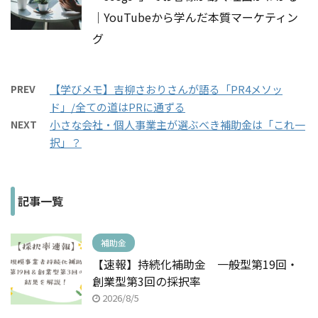
｜YouTubeから学んだ本質マーケティン
グ
PREV
【学びメモ】吉柳さおりさんが語る「PR4メソッ
ド」/全ての道はPRに通ずる
NEXT
小さな会社・個人事業主が選ぶべき補助金は「これ一
択」？
記事一覧
補助金
【速報】持続化補助金 一般型第19回・
創業型第3回の採択率
2026/8/5